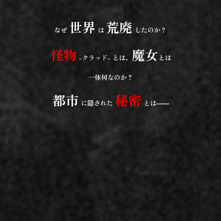
世界
荒廃
なぜ
は
したのか？
怪物
魔女
-クラッド- とは、
とは
一体何なのか？
都市
秘密
に隠された
とは―
―