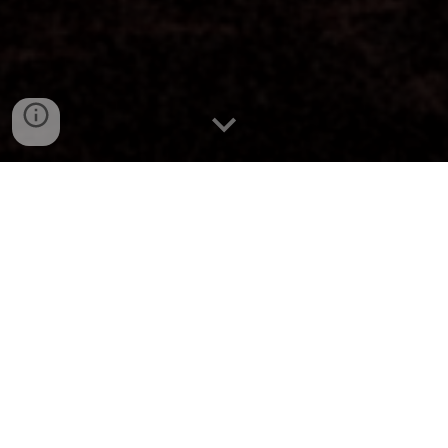
戦う理由。
世界の深
少女たちが
謎に包まれた
層。